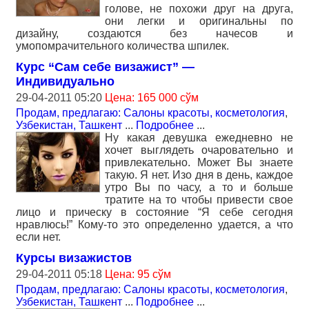
голове, не похожи друг на друга,
они легки и оригинальны по
дизайну, создаются без начесов и
умопомрачительного количества шпилек.
Курс “Сам себе визажист” —
Индивидуально
29-04-2011 05:20
Цена: 165 000 сўм
Продам, предлагаю: Салоны красоты, косметология
,
Узбекистан, Ташкент
...
Подробнее
...
Ну какая девушка ежедневно не
хочет выглядеть очаровательно и
привлекательно. Может Вы знаете
такую. Я нет. Изо дня в день, каждое
утро Вы по часу, а то и больше
тратите на то чтобы привести свое
лицо и прическу в состояние “Я себе сегодня
нравлюсь!” Кому-то это определенно удается, а что
если нет.
Курсы визажистов
29-04-2011 05:18
Цена: 95 сўм
Продам, предлагаю: Салоны красоты, косметология
,
Узбекистан, Ташкент
...
Подробнее
...