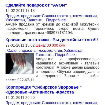
Сделайте подарок от "AVON"
12-02-2011 17:18
Продам, предлагаю: Салоны красоты, косметология
,
Узбекистан, Ташкент
...
Подробнее
...
AVON- продажа от кремов до красивой бижутерии,
парфюмерия, торопитесь скоро весна будете
выглядеть красивыми +998977181104.
Красивые ноготочки - Вы достойны этого!!!
22-01-2011 13:02
Цена: 30 000 сўм
: Салоны красоты, косметология
,
Узбекистан,
Ташкент
...
Подробнее
...
Аккуратно и профессионально
наращиваю акриловые и гелевые
ноготочки!!! А также делаю маникюр
и педикюр. Обучаю индивидуально
и недорого!!! Звоните в любое
время 922-67-11.
Корпорация "Сибирское Здоровье "
-Здоровье -Активность -Красота
12-01-2011 20:50
Продам, предлагаю: Салоны красоты, косметология
,